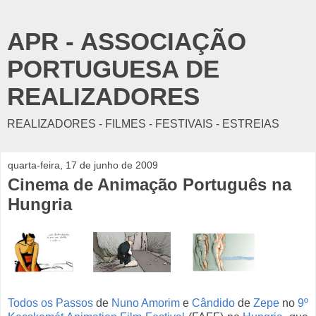
APR - ASSOCIAÇÃO
PORTUGUESA DE
REALIZADORES
REALIZADORES - FILMES - FESTIVAIS - ESTREIAS
quarta-feira, 17 de junho de 2009
Cinema de Animação Português na
Hungria
Todos os Passos
de
Nuno Amorim
e
Cândido
de
Zepe
no
9º