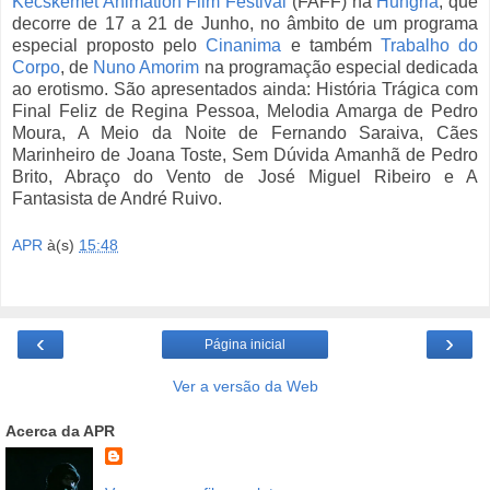
Kecskemét Animation Film Festival
(FAFF) na
Hungria
, que
decorre de 17 a 21 de Junho, no âmbito de um programa
especial proposto pelo
Cinanima
e também
Trabalho do
Corpo
, de
Nuno Amorim
na programação especial dedicada
ao erotismo. São apresentados ainda: História Trágica com
Final Feliz de Regina Pessoa, Melodia Amarga de Pedro
Moura, A Meio da Noite de Fernando Saraiva, Cães
Marinheiro de Joana Toste, Sem Dúvida Amanhã de Pedro
Brito, Abraço do Vento de José Miguel Ribeiro e A
Fantasista de André Ruivo.
APR
à(s)
15:48
‹
›
Página inicial
Ver a versão da Web
Acerca da APR